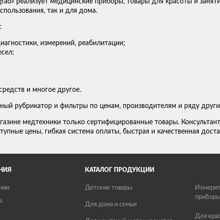
grad» реализует медицинские приборы, товары для красоты и занят
пользования, так и для дома.
:
иагностики, измерений, реабилитации;
сел;
средств и многое другое.
ный рубрикатор и фильтры по ценам, производителям и ряду други
газине медтехники только сертифицированные товары. Консультан
тупные цены, гибкая система оплаты, быстрая и качественная доста
НИЯ
КАТАЛОГ ПРОДУКЦИИ
нии
Детские товары
Измерит
прибор
а
Для дома и семьи
Для кра