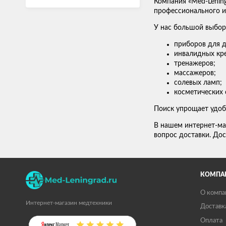
Компания «Med-Lenin
профессионального ис
У нас большой выбор
приборов для д
инвалидных кре
тренажеров;
массажеров;
солевых ламп;
косметических 
Поиск упрощает удоб
В нашем интернет-ма
вопрос доставки. Дос
КОМПА
О компа
Интернет-магазин медтехники
Доставк
Оплата