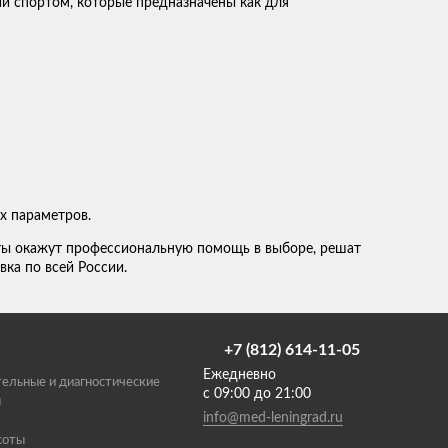
ий спортом, которые предназначены как для
х параметров.
ты окажут профессиональную помощь в выборе, решат
вка по всей России.
+7 (812) 614-11-05
Ежедневно
ельные и диагностические
с 09:00 до 21:00
ы
info@med-leningrad.ru
соты