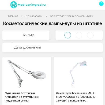
0
Главная
Для красоты
Косметологические лампы-лупы
Косметологические лампы-лупы на штативе
Фильтр
Дата добавления
Лупа-лампа бестеневая
Лампа-лупа бестеневая MED-
Kromatech на струбцине с
MOS 9002LED-FS (9008LED-D-
подсветкой LT-86A
189-Ш4) с напольным
кронштейном