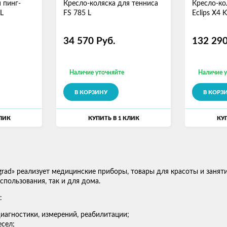
 пинг-
Кресло-коляска для тенниса
Кресло-ко
L
FS 785 L
Eclips X4 K
34 570
Руб.
132 29
Наличие уточняйте
Наличие 
В КОРЗИНУ
В КОРЗ
КЛИК
КУПИТЬ В 1 КЛИК
КУП
grad» реализует медицинские приборы, товары для красоты и занят
пользования, так и для дома.
:
иагностики, измерений, реабилитации;
сел;