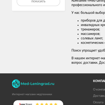
Компания «Med-Lenin
ПОКАЗАТЬ
профессионального ис
У нас большой выбор
приборов для д
инвалидных кре
тренажеров;
массажеров;
солевых ламп;
косметических 
Поиск упрощает удоб
В нашем интернет-ма
вопрос доставки. Дос
КОМПА
О компа
Интернет-магазин медтехники
Доставк
Оплата