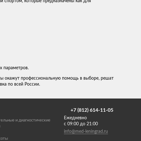
ий спортом, которые предназначены как для
х параметров.
ты окажут профессиональную помощь в выборе, решат
вка по всей России.
+7 (812) 614-11-05
Ежедневно
ельные и диагностические
с 09:00 до 21:00
ы
info@med-leningrad.ru
соты