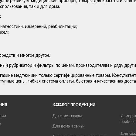
grad» реализует медицинские приборы, товары для красоты и занят
пользования, так и для дома.
:
иагностики, измерений, реабилитации;
сел;
средств и многое другое.
ный рубрикатор и фильтры по ценам, производителям и ряду други
газине медтехники только сертифицированные товары. Консультан
тупные цены, гибкая система оплаты, быстрая и качественная доста
НИЯ
КАТАЛОГ ПРОДУКЦИИ
нии
Детские товары
Измерит
прибор
а
Для дома и семьи
Для кра