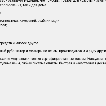
grad» реализует медицинские приборы, товары для красоты и занят
пользования, так и для дома.
:
иагностики, измерений, реабилитации;
сел;
средств и многое другое.
ный рубрикатор и фильтры по ценам, производителям и ряду други
газине медтехники только сертифицированные товары. Консультан
тупные цены, гибкая система оплаты, быстрая и качественная доста