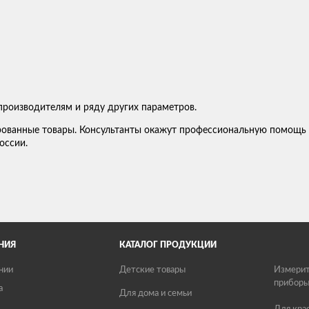
;
производителям и ряду других параметров.
ованные товары. Консультанты окажут профессиональную помощь в
оссии.
НИЯ
КАТАЛОГ ПРОДУКЦИИ
нии
Детские товары
Измерит
прибор
а
Для дома и семьи