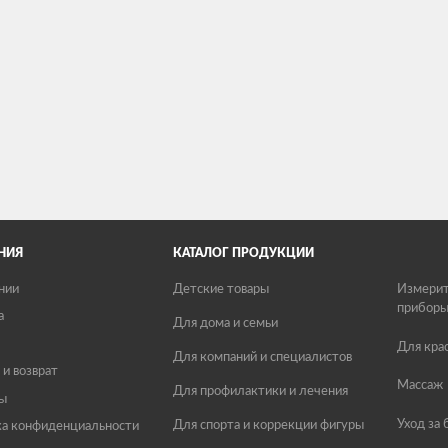
НИЯ
КАТАЛОГ ПРОДУКЦИИ
нии
Детские товары
Измерит
прибор
а
Для дома и семьи
Для кра
Для компаний и специалистов
 и возврат
Массаж
Для профилактики и лечения
ы
Уход за
Для спорта и коррекции фигуры
а конфиденциальности