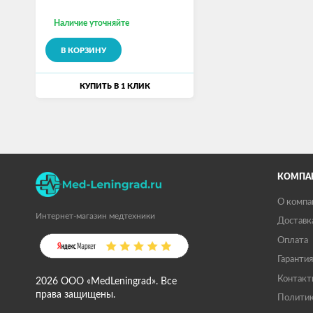
Наличие уточняйте
В КОРЗИНУ
КУПИТЬ В 1 КЛИК
КОМПА
О компа
Интернет-магазин медтехники
Доставк
Оплата
Гарантия
Контакт
2026 ООО «MedLeningrad». Все
права защищены.
Политик